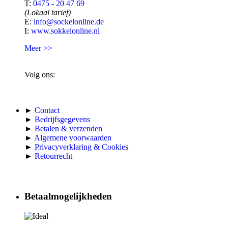
T:
0475 - 20 47 69
(Lokaal tarief)
E:
info@sockelonline.de
I:
www.sokkelonline.nl
Meer >>
Volg ons:
►
Contact
►
Bedrijfsgegevens
►
Betalen & verzenden
►
Algemene voorwaarden
►
Privacyverklaring & Cookie
s
►
Retourrecht
Betaalmogelijkheden