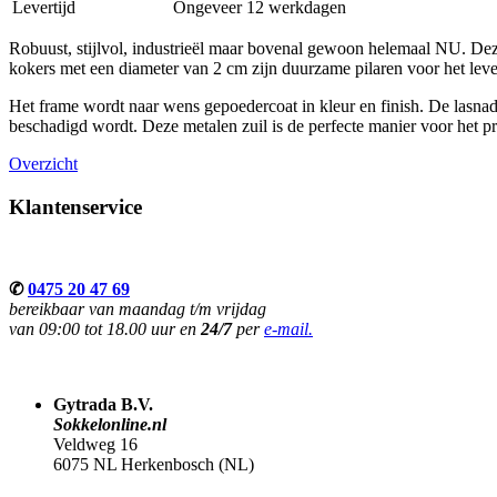
Levertijd
Ongeveer 12 werkdagen
Robuust, stijlvol, industrieël maar bovenal gewoon helemaal NU. Dez
kokers met een diameter van 2 cm zijn duurzame pilaren voor het lev
Het frame wordt naar wens gepoedercoat in kleur en finish. De lasnaden
beschadigd wordt. Deze metalen zuil is de perfecte manier voor het p
Overzicht
Klantenservice
✆
0475 20 47 69
bereikbaar van maandag t/m vrijdag
van 09:00 tot 18.00 uur en
24/7
per
e-mail.
Gytrada B.V.
Sokkelonline.nl
Veldweg 16
6075 NL Herkenbosch (NL)